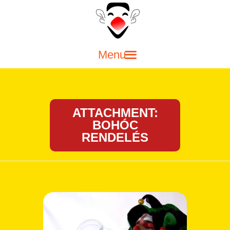
FŐOLDAL
SZÜLINAPI BOHÓC
MŰSOR GYEREKEKNEK
SZÍNPADI MŰSOROK
ATTACHMENT:
BOHÓC
LUFIHAJTOGATÓ BOHÓC
RENDELÉS
KAPCSOLAT
BLOG