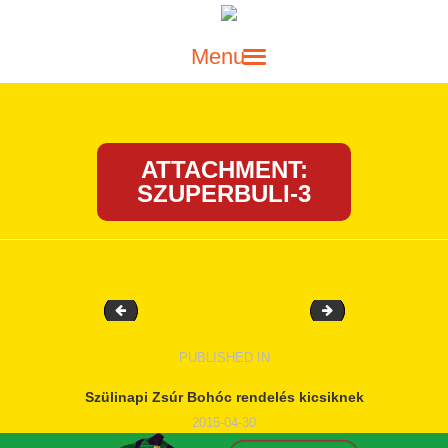
FŐOLDAL
SZÜLINAPI BOHÓC
ATTACHMENT:
MŰSOR GYEREKEKNEK
SZUPERBULI-3
SZÍNPADI MŰSOROK
LUFIHAJTOGATÓ BOHÓC
KAPCSOLAT
BLOG
szuperbuli-4
szuperbuli-2
BEJEGYZÉS
PUBLISHED IN
PREVIOUS
POST:
NAVIGÁCIÓ
Szülinapi Zsúr Bohóc rendelés kicsiknek
2015-04-30