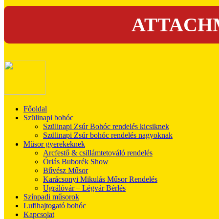
ATTACHM
Főoldal
Szülinapi bohóc
Szülinapi Zsúr Bohóc rendelés kicsiknek
Szülinapi Zsúr bohóc rendelés nagyoknak
Műsor gyerekeknek
Arcfestő & csillámtetováló rendelés
Óriás Buborék Show
Bűvész Műsor
Karácsonyi Mikulás Műsor Rendelés
Ugrálóvár – Légvár Bérlés
Színpadi műsorok
Lufihajtogató bohóc
Kapcsolat