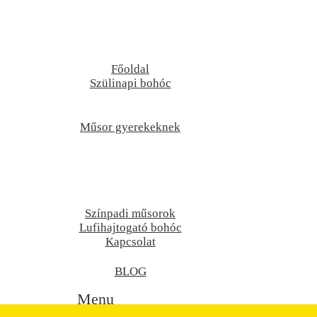
Főoldal
Szülinapi bohóc
Műsor gyerekeknek
Színpadi műsorok
Lufihajtogató bohóc
Kapcsolat
BLOG