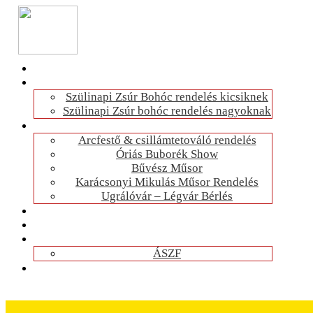
Szülinapi Zsúr Bohóc rendelés kicsiknek
Szülinapi Zsúr bohóc rendelés nagyoknak
Arcfestő & csillámtetováló rendelés
Óriás Buborék Show
Bűvész Műsor
Karácsonyi Mikulás Műsor Rendelés
Ugrálóvár – Légvár Bérlés
ÁSZF