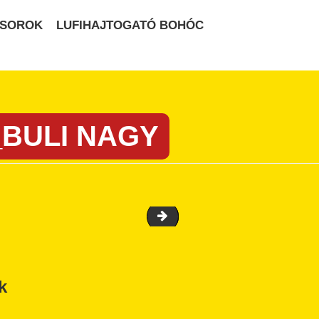
ŰSOROK
LUFIHAJTOGATÓ BOHÓC
BULI NAGY
minibulikicsiknek-300x279
k