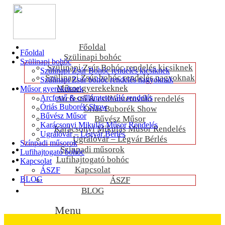
Főoldal
Főoldal
Szülinapi bohóc
Szülinapi bohóc
Szülinapi Zsúr Bohóc rendelés kicsiknek
Szülinapi Zsúr Bohóc rendelés kicsiknek
Szülinapi Zsúr bohóc rendelés nagyoknak
Szülinapi Zsúr bohóc rendelés nagyoknak
Műsor gyerekeknek
Műsor gyerekeknek
Arcfestő & csillámtetováló rendelés
Arcfestő & csillámtetováló rendelés
Óriás Buborék Show
Óriás Buborék Show
Bűvész Műsor
Bűvész Műsor
Karácsonyi Mikulás Műsor Rendelés
Karácsonyi Mikulás Műsor Rendelés
Ugrálóvár – Légvár Bérlés
Ugrálóvár – Légvár Bérlés
Színpadi műsorok
Színpadi műsorok
Lufihajtogató bohóc
Lufihajtogató bohóc
Kapcsolat
Kapcsolat
ÁSZF
BLOG
ÁSZF
BLOG