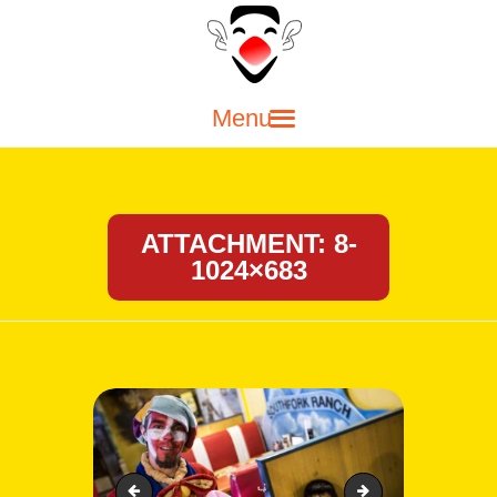
FŐOLDAL
SZÜLINAPI BOHÓC
MŰSOR GYEREKEKNEK
SZÍNPADI MŰSOROK
ATTACHMENT: 8-
1024×683
LUFIHAJTOGATÓ BOHÓC
KAPCSOLAT
BLOG
Bohócfotózás a vidamsag.com számára.
10-1024x683