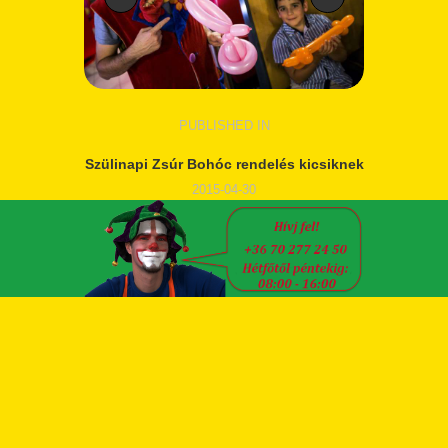
BEJEGYZÉS
PUBLISHED IN
PREVIOUS
POST:
NAVIGÁCIÓ
Szülinapi Zsúr Bohóc rendelés kicsiknek
2015-04-30