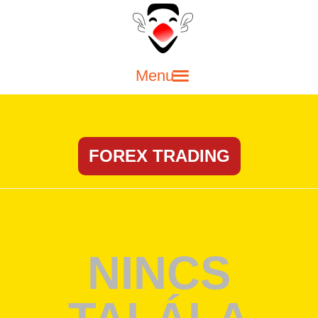
FŐOLDAL
SZÜLINAPI BOHÓC
MŰSOR GYEREKEKNEK
SZÍNPADI MŰSOROK
FOREX TRADING
LUFIHAJTOGATÓ BOHÓC
KAPCSOLAT
BLOG
NINCS